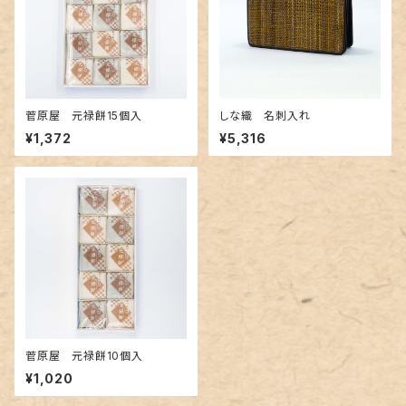
菅原屋 元禄餅15個入
しな織 名刺入れ
¥1,372
¥5,316
菅原屋 元禄餅10個入
¥1,020