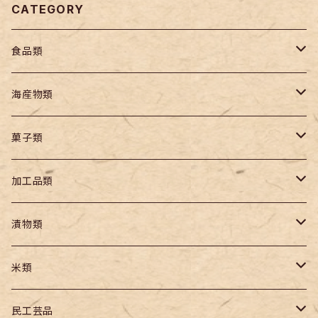
CATEGORY
食品類
麺類
海産物類
生麺
山菜
海産物
菓子類
乾麺
塩類
乾物（農産）
菓子
加工品類
冷凍海産物
羊羹
海産物類
海産加工品
漬物類
柚餅子
食品
漬物
米類
元禄餅
缶詰
うるち米
民工芸品