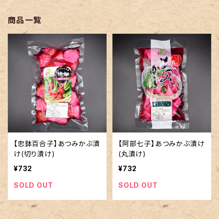
商品一覧
【忠鉢百合子】あつみかぶ漬
【阿部七子】あつみかぶ漬け
け(切り漬け)
(丸漬け)
¥732
¥732
SOLD OUT
SOLD OUT