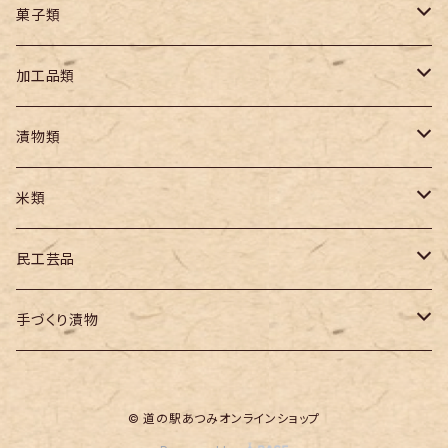
生麺
山菜
海産物
菓子類
乾麺
塩類
乾物（農産）
菓子
加工品類
冷凍海産物
羊羹
海産物類
海産加工品
漬物類
柚餅子
食品
漬物
米類
元禄餅
缶詰
うるち米
民工芸品
饅頭
調味料
精米
パック米
工芸品
手づくり漬物
めのう加工品
民芸品
あつみかぶ漬
© 道の駅あつみオンラインショップ