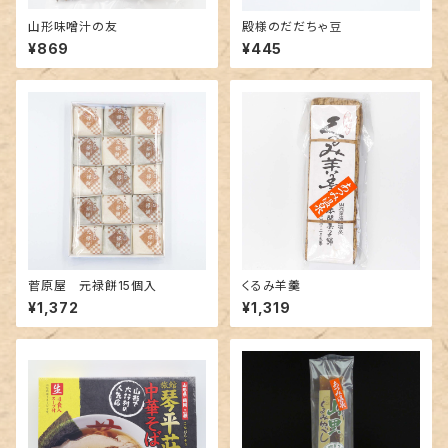
山形味噌汁の友
殿様のだだちゃ豆
¥869
¥445
菅原屋 元禄餅15個入
くるみ羊羹
¥1,372
¥1,319