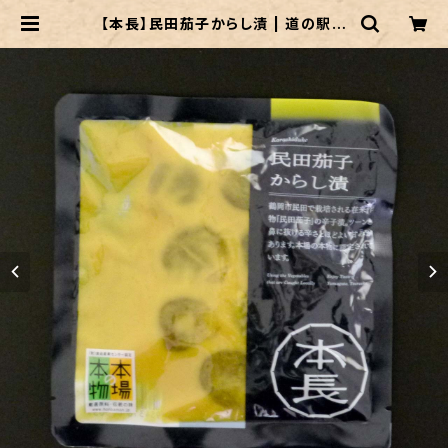
【本長】民田茄子からし漬 | 道の駅あ
つみオンラインショップ