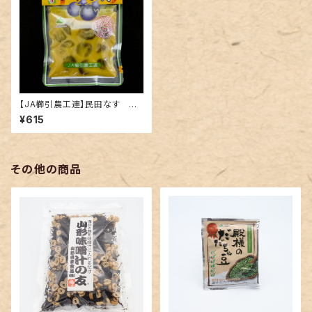
【JA櫛引農工連】民田なす か
らし漬
¥615
その他の商品