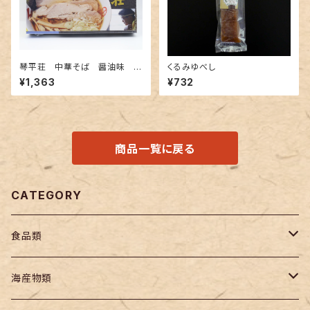
琴平荘 中華そば 醤油味
くるみゆべし
生４食入 スープ付
¥1,363
¥732
商品一覧に戻る
CATEGORY
食品類
麺類
海産物類