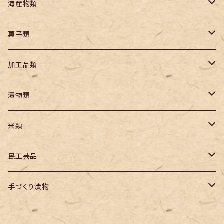
麺類
海産物類
生麺
山菜
海産物
菓子類
乾麺
塩類
乾物（農産）
菓子
加工品類
冷凍海産物
羊羹
海産物類
海産加工品
漬物類
柚餅子
食品
漬物
米類
元禄餅
缶詰
うるち米
民工芸品
饅頭
調味料
精米
パック米
工芸品
手づくり漬物
めのう加工品
民芸品
あつみかぶ漬