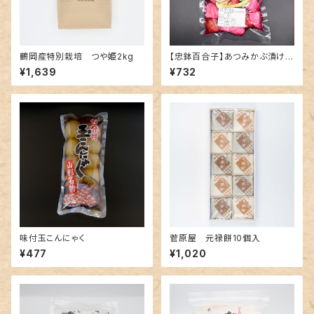
鶴岡産特別栽培 つや姫2kg
【忠鉢百合子】あつみかぶ漬け
(切り漬け)
¥1,639
¥732
味付玉こんにゃく
菅原屋 元禄餅10個入
¥477
¥1,020