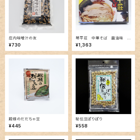
庄内味噌汁の友
琴平荘 中華そば 醤油味
生４食入 スープ付
¥730
¥1,363
殿様のだだちゃ豆
秘伝豆ぽりぽり
¥445
¥558